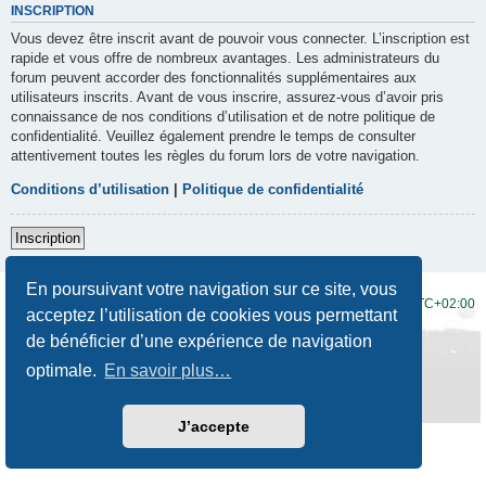
INSCRIPTION
Vous devez être inscrit avant de pouvoir vous connecter. L’inscription est
rapide et vous offre de nombreux avantages. Les administrateurs du
forum peuvent accorder des fonctionnalités supplémentaires aux
utilisateurs inscrits. Avant de vous inscrire, assurez-vous d’avoir pris
connaissance de nos conditions d’utilisation et de notre politique de
confidentialité. Veuillez également prendre le temps de consulter
attentivement toutes les règles du forum lors de votre navigation.
Conditions d’utilisation
|
Politique de confidentialité
Inscription
En poursuivant votre navigation sur ce site, vous
Accueil du forum
Fuseau horaire sur
UTC+02:00
acceptez l’utilisation de cookies vous permettant
de bénéficier d’une expérience de navigation
Développé par
phpBB
® Forum Software © phpBB Limited
Traduction française officielle
©
Qiaeru
optimale.
En savoir plus…
Style
Prosilver New Edition
par ©
Origin
Confidentialité
|
Conditions
J’accepte