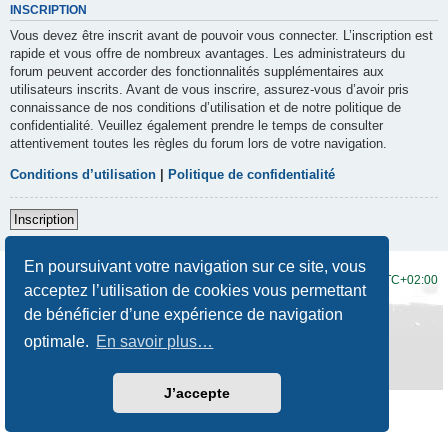
INSCRIPTION
Vous devez être inscrit avant de pouvoir vous connecter. L’inscription est
rapide et vous offre de nombreux avantages. Les administrateurs du
forum peuvent accorder des fonctionnalités supplémentaires aux
utilisateurs inscrits. Avant de vous inscrire, assurez-vous d’avoir pris
connaissance de nos conditions d’utilisation et de notre politique de
confidentialité. Veuillez également prendre le temps de consulter
attentivement toutes les règles du forum lors de votre navigation.
Conditions d’utilisation
|
Politique de confidentialité
Inscription
En poursuivant votre navigation sur ce site, vous
Accueil du forum
Fuseau horaire sur
UTC+02:00
acceptez l’utilisation de cookies vous permettant
de bénéficier d’une expérience de navigation
Développé par
phpBB
® Forum Software © phpBB Limited
Traduction française officielle
©
Qiaeru
optimale.
En savoir plus…
Style
Prosilver New Edition
par ©
Origin
Confidentialité
|
Conditions
J’accepte