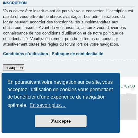
INSCRIPTION
Vous devez être inscrit avant de pouvoir vous connecter. L’inscription est
rapide et vous offre de nombreux avantages. Les administrateurs du
forum peuvent accorder des fonctionnalités supplémentaires aux
utilisateurs inscrits. Avant de vous inscrire, assurez-vous d’avoir pris
connaissance de nos conditions d’utilisation et de notre politique de
confidentialité. Veuillez également prendre le temps de consulter
attentivement toutes les règles du forum lors de votre navigation.
Conditions d’utilisation
|
Politique de confidentialité
Inscription
En poursuivant votre navigation sur ce site, vous
Accueil du forum
Fuseau horaire sur
UTC+02:00
acceptez l’utilisation de cookies vous permettant
de bénéficier d’une expérience de navigation
Développé par
phpBB
® Forum Software © phpBB Limited
Traduction française officielle
©
Qiaeru
optimale.
En savoir plus…
Style
Prosilver New Edition
par ©
Origin
Confidentialité
|
Conditions
J’accepte