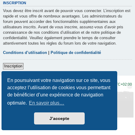
INSCRIPTION
Vous devez être inscrit avant de pouvoir vous connecter. L’inscription est
rapide et vous offre de nombreux avantages. Les administrateurs du
forum peuvent accorder des fonctionnalités supplémentaires aux
utilisateurs inscrits. Avant de vous inscrire, assurez-vous d’avoir pris
connaissance de nos conditions d’utilisation et de notre politique de
confidentialité. Veuillez également prendre le temps de consulter
attentivement toutes les règles du forum lors de votre navigation.
Conditions d’utilisation
|
Politique de confidentialité
Inscription
En poursuivant votre navigation sur ce site, vous
Accueil du forum
Fuseau horaire sur
UTC+02:00
acceptez l’utilisation de cookies vous permettant
de bénéficier d’une expérience de navigation
Développé par
phpBB
® Forum Software © phpBB Limited
Traduction française officielle
©
Qiaeru
optimale.
En savoir plus…
Style
Prosilver New Edition
par ©
Origin
Confidentialité
|
Conditions
J’accepte