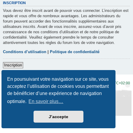
INSCRIPTION
Vous devez être inscrit avant de pouvoir vous connecter. L’inscription est
rapide et vous offre de nombreux avantages. Les administrateurs du
forum peuvent accorder des fonctionnalités supplémentaires aux
utilisateurs inscrits. Avant de vous inscrire, assurez-vous d’avoir pris
connaissance de nos conditions d’utilisation et de notre politique de
confidentialité. Veuillez également prendre le temps de consulter
attentivement toutes les règles du forum lors de votre navigation.
Conditions d’utilisation
|
Politique de confidentialité
Inscription
En poursuivant votre navigation sur ce site, vous
Accueil du forum
Fuseau horaire sur
UTC+02:00
acceptez l’utilisation de cookies vous permettant
de bénéficier d’une expérience de navigation
Développé par
phpBB
® Forum Software © phpBB Limited
Traduction française officielle
©
Qiaeru
optimale.
En savoir plus…
Style
Prosilver New Edition
par ©
Origin
Confidentialité
|
Conditions
J’accepte