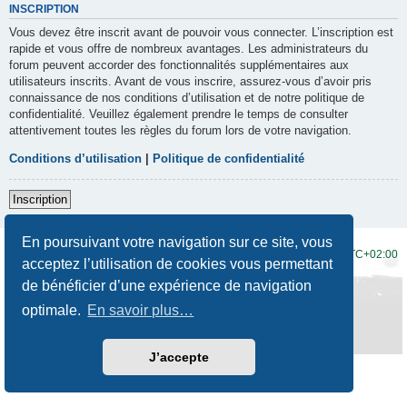
INSCRIPTION
Vous devez être inscrit avant de pouvoir vous connecter. L’inscription est
rapide et vous offre de nombreux avantages. Les administrateurs du
forum peuvent accorder des fonctionnalités supplémentaires aux
utilisateurs inscrits. Avant de vous inscrire, assurez-vous d’avoir pris
connaissance de nos conditions d’utilisation et de notre politique de
confidentialité. Veuillez également prendre le temps de consulter
attentivement toutes les règles du forum lors de votre navigation.
Conditions d’utilisation
|
Politique de confidentialité
Inscription
En poursuivant votre navigation sur ce site, vous
Accueil du forum
Fuseau horaire sur
UTC+02:00
acceptez l’utilisation de cookies vous permettant
de bénéficier d’une expérience de navigation
Développé par
phpBB
® Forum Software © phpBB Limited
Traduction française officielle
©
Qiaeru
optimale.
En savoir plus…
Style
Prosilver New Edition
par ©
Origin
Confidentialité
|
Conditions
J’accepte