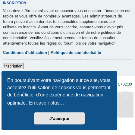
INSCRIPTION
Vous devez être inscrit avant de pouvoir vous connecter. L’inscription est
rapide et vous offre de nombreux avantages. Les administrateurs du
forum peuvent accorder des fonctionnalités supplémentaires aux
utilisateurs inscrits. Avant de vous inscrire, assurez-vous d’avoir pris
connaissance de nos conditions d’utilisation et de notre politique de
confidentialité. Veuillez également prendre le temps de consulter
attentivement toutes les règles du forum lors de votre navigation.
Conditions d’utilisation
|
Politique de confidentialité
Inscription
En poursuivant votre navigation sur ce site, vous
Accueil du forum
Fuseau horaire sur
UTC+02:00
acceptez l’utilisation de cookies vous permettant
de bénéficier d’une expérience de navigation
Développé par
phpBB
® Forum Software © phpBB Limited
Traduction française officielle
©
Qiaeru
optimale.
En savoir plus…
Style
Prosilver New Edition
par ©
Origin
Confidentialité
|
Conditions
J’accepte