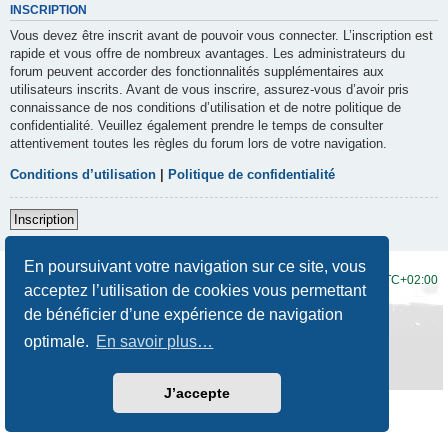
INSCRIPTION
Vous devez être inscrit avant de pouvoir vous connecter. L’inscription est
rapide et vous offre de nombreux avantages. Les administrateurs du
forum peuvent accorder des fonctionnalités supplémentaires aux
utilisateurs inscrits. Avant de vous inscrire, assurez-vous d’avoir pris
connaissance de nos conditions d’utilisation et de notre politique de
confidentialité. Veuillez également prendre le temps de consulter
attentivement toutes les règles du forum lors de votre navigation.
Conditions d’utilisation
|
Politique de confidentialité
Inscription
En poursuivant votre navigation sur ce site, vous
Accueil du forum
Fuseau horaire sur
UTC+02:00
acceptez l’utilisation de cookies vous permettant
de bénéficier d’une expérience de navigation
Développé par
phpBB
® Forum Software © phpBB Limited
Traduction française officielle
©
Qiaeru
optimale.
En savoir plus…
Style
Prosilver New Edition
par ©
Origin
Confidentialité
|
Conditions
J’accepte