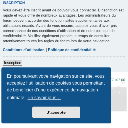
INSCRIPTION
Vous devez être inscrit avant de pouvoir vous connecter. L’inscription est
rapide et vous offre de nombreux avantages. Les administrateurs du
forum peuvent accorder des fonctionnalités supplémentaires aux
utilisateurs inscrits. Avant de vous inscrire, assurez-vous d’avoir pris
connaissance de nos conditions d’utilisation et de notre politique de
confidentialité. Veuillez également prendre le temps de consulter
attentivement toutes les règles du forum lors de votre navigation.
Conditions d’utilisation
|
Politique de confidentialité
Inscription
En poursuivant votre navigation sur ce site, vous
Accueil du forum
Fuseau horaire sur
UTC+02:00
acceptez l’utilisation de cookies vous permettant
de bénéficier d’une expérience de navigation
Développé par
phpBB
® Forum Software © phpBB Limited
Traduction française officielle
©
Qiaeru
optimale.
En savoir plus…
Style
Prosilver New Edition
par ©
Origin
Confidentialité
|
Conditions
J’accepte