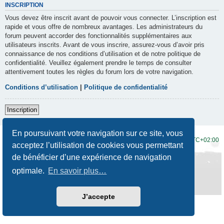
INSCRIPTION
Vous devez être inscrit avant de pouvoir vous connecter. L’inscription est
rapide et vous offre de nombreux avantages. Les administrateurs du
forum peuvent accorder des fonctionnalités supplémentaires aux
utilisateurs inscrits. Avant de vous inscrire, assurez-vous d’avoir pris
connaissance de nos conditions d’utilisation et de notre politique de
confidentialité. Veuillez également prendre le temps de consulter
attentivement toutes les règles du forum lors de votre navigation.
Conditions d’utilisation
|
Politique de confidentialité
Inscription
En poursuivant votre navigation sur ce site, vous
Accueil du forum
Fuseau horaire sur
UTC+02:00
acceptez l’utilisation de cookies vous permettant
de bénéficier d’une expérience de navigation
Développé par
phpBB
® Forum Software © phpBB Limited
Traduction française officielle
©
Qiaeru
optimale.
En savoir plus…
Style
Prosilver New Edition
par ©
Origin
Confidentialité
|
Conditions
J’accepte