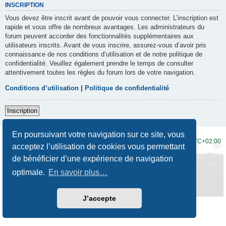
INSCRIPTION
Vous devez être inscrit avant de pouvoir vous connecter. L’inscription est
rapide et vous offre de nombreux avantages. Les administrateurs du
forum peuvent accorder des fonctionnalités supplémentaires aux
utilisateurs inscrits. Avant de vous inscrire, assurez-vous d’avoir pris
connaissance de nos conditions d’utilisation et de notre politique de
confidentialité. Veuillez également prendre le temps de consulter
attentivement toutes les règles du forum lors de votre navigation.
Conditions d’utilisation
|
Politique de confidentialité
Inscription
En poursuivant votre navigation sur ce site, vous
Accueil du forum
Fuseau horaire sur
UTC+02:00
acceptez l’utilisation de cookies vous permettant
de bénéficier d’une expérience de navigation
Développé par
phpBB
® Forum Software © phpBB Limited
Traduction française officielle
©
Qiaeru
optimale.
En savoir plus…
Style
Prosilver New Edition
par ©
Origin
Confidentialité
|
Conditions
J’accepte