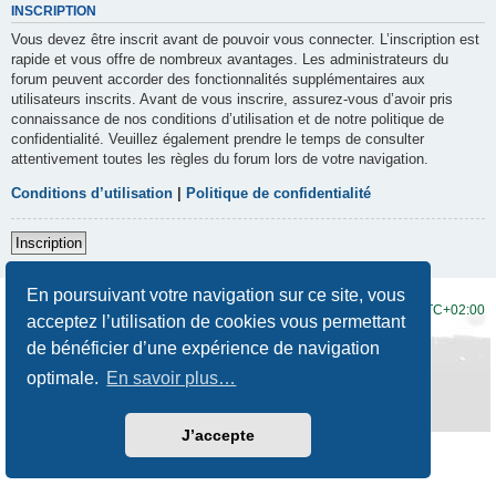
INSCRIPTION
Vous devez être inscrit avant de pouvoir vous connecter. L’inscription est
rapide et vous offre de nombreux avantages. Les administrateurs du
forum peuvent accorder des fonctionnalités supplémentaires aux
utilisateurs inscrits. Avant de vous inscrire, assurez-vous d’avoir pris
connaissance de nos conditions d’utilisation et de notre politique de
confidentialité. Veuillez également prendre le temps de consulter
attentivement toutes les règles du forum lors de votre navigation.
Conditions d’utilisation
|
Politique de confidentialité
Inscription
En poursuivant votre navigation sur ce site, vous
Accueil du forum
Fuseau horaire sur
UTC+02:00
acceptez l’utilisation de cookies vous permettant
de bénéficier d’une expérience de navigation
Développé par
phpBB
® Forum Software © phpBB Limited
Traduction française officielle
©
Qiaeru
optimale.
En savoir plus…
Style
Prosilver New Edition
par ©
Origin
Confidentialité
|
Conditions
J’accepte