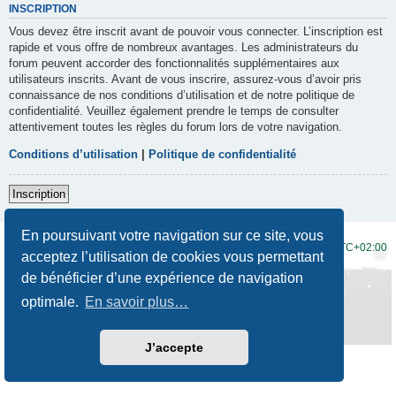
INSCRIPTION
Vous devez être inscrit avant de pouvoir vous connecter. L’inscription est
rapide et vous offre de nombreux avantages. Les administrateurs du
forum peuvent accorder des fonctionnalités supplémentaires aux
utilisateurs inscrits. Avant de vous inscrire, assurez-vous d’avoir pris
connaissance de nos conditions d’utilisation et de notre politique de
confidentialité. Veuillez également prendre le temps de consulter
attentivement toutes les règles du forum lors de votre navigation.
Conditions d’utilisation
|
Politique de confidentialité
Inscription
En poursuivant votre navigation sur ce site, vous
Accueil du forum
Fuseau horaire sur
UTC+02:00
acceptez l’utilisation de cookies vous permettant
de bénéficier d’une expérience de navigation
Développé par
phpBB
® Forum Software © phpBB Limited
Traduction française officielle
©
Qiaeru
optimale.
En savoir plus…
Style
Prosilver New Edition
par ©
Origin
Confidentialité
|
Conditions
J’accepte