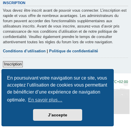
INSCRIPTION
Vous devez être inscrit avant de pouvoir vous connecter. L’inscription est
rapide et vous offre de nombreux avantages. Les administrateurs du
forum peuvent accorder des fonctionnalités supplémentaires aux
utilisateurs inscrits. Avant de vous inscrire, assurez-vous d’avoir pris
connaissance de nos conditions d’utilisation et de notre politique de
confidentialité. Veuillez également prendre le temps de consulter
attentivement toutes les règles du forum lors de votre navigation.
Conditions d’utilisation
|
Politique de confidentialité
Inscription
En poursuivant votre navigation sur ce site, vous
Accueil du forum
Fuseau horaire sur
UTC+02:00
acceptez l’utilisation de cookies vous permettant
de bénéficier d’une expérience de navigation
Développé par
phpBB
® Forum Software © phpBB Limited
Traduction française officielle
©
Qiaeru
optimale.
En savoir plus…
Style
Prosilver New Edition
par ©
Origin
Confidentialité
|
Conditions
J’accepte