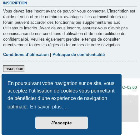
INSCRIPTION
Vous devez être inscrit avant de pouvoir vous connecter. L’inscription est
rapide et vous offre de nombreux avantages. Les administrateurs du
forum peuvent accorder des fonctionnalités supplémentaires aux
utilisateurs inscrits. Avant de vous inscrire, assurez-vous d’avoir pris
connaissance de nos conditions d’utilisation et de notre politique de
confidentialité. Veuillez également prendre le temps de consulter
attentivement toutes les règles du forum lors de votre navigation.
Conditions d’utilisation
|
Politique de confidentialité
Inscription
En poursuivant votre navigation sur ce site, vous
Accueil du forum
Fuseau horaire sur
UTC+02:00
acceptez l’utilisation de cookies vous permettant
de bénéficier d’une expérience de navigation
Développé par
phpBB
® Forum Software © phpBB Limited
Traduction française officielle
©
Qiaeru
optimale.
En savoir plus…
Style
Prosilver New Edition
par ©
Origin
Confidentialité
|
Conditions
J’accepte