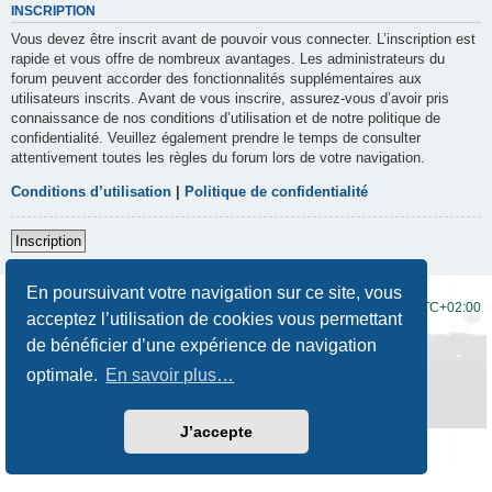
INSCRIPTION
Vous devez être inscrit avant de pouvoir vous connecter. L’inscription est
rapide et vous offre de nombreux avantages. Les administrateurs du
forum peuvent accorder des fonctionnalités supplémentaires aux
utilisateurs inscrits. Avant de vous inscrire, assurez-vous d’avoir pris
connaissance de nos conditions d’utilisation et de notre politique de
confidentialité. Veuillez également prendre le temps de consulter
attentivement toutes les règles du forum lors de votre navigation.
Conditions d’utilisation
|
Politique de confidentialité
Inscription
En poursuivant votre navigation sur ce site, vous
Accueil du forum
Fuseau horaire sur
UTC+02:00
acceptez l’utilisation de cookies vous permettant
de bénéficier d’une expérience de navigation
Développé par
phpBB
® Forum Software © phpBB Limited
Traduction française officielle
©
Qiaeru
optimale.
En savoir plus…
Style
Prosilver New Edition
par ©
Origin
Confidentialité
|
Conditions
J’accepte