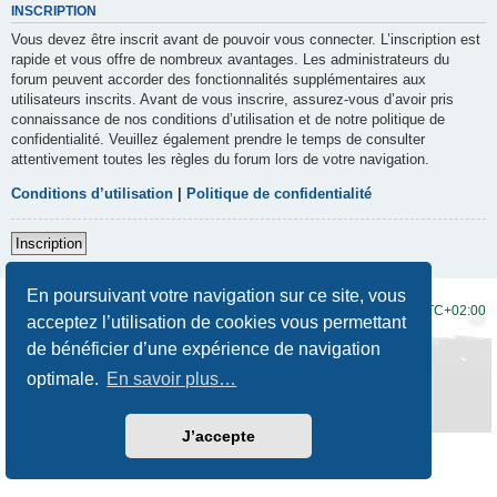
INSCRIPTION
Vous devez être inscrit avant de pouvoir vous connecter. L’inscription est
rapide et vous offre de nombreux avantages. Les administrateurs du
forum peuvent accorder des fonctionnalités supplémentaires aux
utilisateurs inscrits. Avant de vous inscrire, assurez-vous d’avoir pris
connaissance de nos conditions d’utilisation et de notre politique de
confidentialité. Veuillez également prendre le temps de consulter
attentivement toutes les règles du forum lors de votre navigation.
Conditions d’utilisation
|
Politique de confidentialité
Inscription
En poursuivant votre navigation sur ce site, vous
Accueil du forum
Fuseau horaire sur
UTC+02:00
acceptez l’utilisation de cookies vous permettant
de bénéficier d’une expérience de navigation
Développé par
phpBB
® Forum Software © phpBB Limited
Traduction française officielle
©
Qiaeru
optimale.
En savoir plus…
Style
Prosilver New Edition
par ©
Origin
Confidentialité
|
Conditions
J’accepte