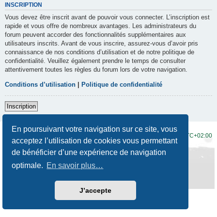
INSCRIPTION
Vous devez être inscrit avant de pouvoir vous connecter. L’inscription est
rapide et vous offre de nombreux avantages. Les administrateurs du
forum peuvent accorder des fonctionnalités supplémentaires aux
utilisateurs inscrits. Avant de vous inscrire, assurez-vous d’avoir pris
connaissance de nos conditions d’utilisation et de notre politique de
confidentialité. Veuillez également prendre le temps de consulter
attentivement toutes les règles du forum lors de votre navigation.
Conditions d’utilisation
|
Politique de confidentialité
Inscription
En poursuivant votre navigation sur ce site, vous
Accueil du forum
Fuseau horaire sur
UTC+02:00
acceptez l’utilisation de cookies vous permettant
de bénéficier d’une expérience de navigation
Développé par
phpBB
® Forum Software © phpBB Limited
Traduction française officielle
©
Qiaeru
optimale.
En savoir plus…
Style
Prosilver New Edition
par ©
Origin
Confidentialité
|
Conditions
J’accepte