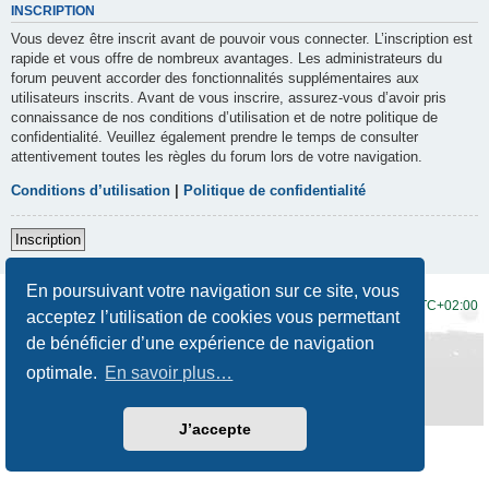
INSCRIPTION
Vous devez être inscrit avant de pouvoir vous connecter. L’inscription est
rapide et vous offre de nombreux avantages. Les administrateurs du
forum peuvent accorder des fonctionnalités supplémentaires aux
utilisateurs inscrits. Avant de vous inscrire, assurez-vous d’avoir pris
connaissance de nos conditions d’utilisation et de notre politique de
confidentialité. Veuillez également prendre le temps de consulter
attentivement toutes les règles du forum lors de votre navigation.
Conditions d’utilisation
|
Politique de confidentialité
Inscription
En poursuivant votre navigation sur ce site, vous
Accueil du forum
Fuseau horaire sur
UTC+02:00
acceptez l’utilisation de cookies vous permettant
de bénéficier d’une expérience de navigation
Développé par
phpBB
® Forum Software © phpBB Limited
Traduction française officielle
©
Qiaeru
optimale.
En savoir plus…
Style
Prosilver New Edition
par ©
Origin
Confidentialité
|
Conditions
J’accepte