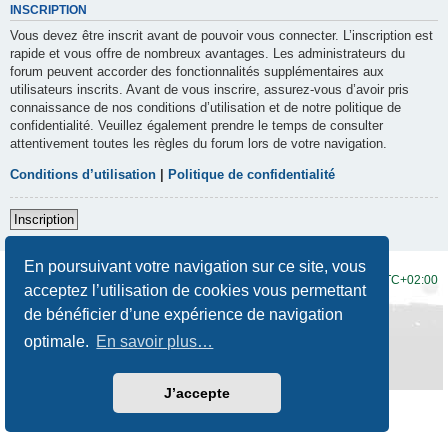
INSCRIPTION
Vous devez être inscrit avant de pouvoir vous connecter. L’inscription est
rapide et vous offre de nombreux avantages. Les administrateurs du
forum peuvent accorder des fonctionnalités supplémentaires aux
utilisateurs inscrits. Avant de vous inscrire, assurez-vous d’avoir pris
connaissance de nos conditions d’utilisation et de notre politique de
confidentialité. Veuillez également prendre le temps de consulter
attentivement toutes les règles du forum lors de votre navigation.
Conditions d’utilisation
|
Politique de confidentialité
Inscription
En poursuivant votre navigation sur ce site, vous
Accueil du forum
Fuseau horaire sur
UTC+02:00
acceptez l’utilisation de cookies vous permettant
de bénéficier d’une expérience de navigation
Développé par
phpBB
® Forum Software © phpBB Limited
Traduction française officielle
©
Qiaeru
optimale.
En savoir plus…
Style
Prosilver New Edition
par ©
Origin
Confidentialité
|
Conditions
J’accepte