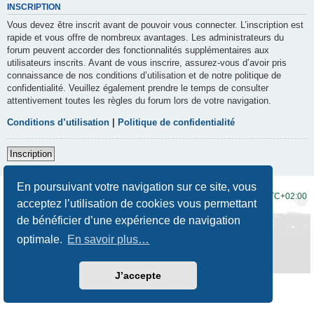
INSCRIPTION
Vous devez être inscrit avant de pouvoir vous connecter. L’inscription est
rapide et vous offre de nombreux avantages. Les administrateurs du
forum peuvent accorder des fonctionnalités supplémentaires aux
utilisateurs inscrits. Avant de vous inscrire, assurez-vous d’avoir pris
connaissance de nos conditions d’utilisation et de notre politique de
confidentialité. Veuillez également prendre le temps de consulter
attentivement toutes les règles du forum lors de votre navigation.
Conditions d’utilisation
|
Politique de confidentialité
Inscription
En poursuivant votre navigation sur ce site, vous
Accueil du forum
Fuseau horaire sur
UTC+02:00
acceptez l’utilisation de cookies vous permettant
de bénéficier d’une expérience de navigation
Développé par
phpBB
® Forum Software © phpBB Limited
Traduction française officielle
©
Qiaeru
optimale.
En savoir plus…
Style
Prosilver New Edition
par ©
Origin
Confidentialité
|
Conditions
J’accepte