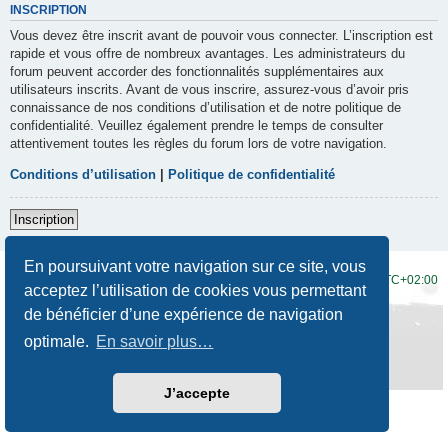
INSCRIPTION
Vous devez être inscrit avant de pouvoir vous connecter. L’inscription est
rapide et vous offre de nombreux avantages. Les administrateurs du
forum peuvent accorder des fonctionnalités supplémentaires aux
utilisateurs inscrits. Avant de vous inscrire, assurez-vous d’avoir pris
connaissance de nos conditions d’utilisation et de notre politique de
confidentialité. Veuillez également prendre le temps de consulter
attentivement toutes les règles du forum lors de votre navigation.
Conditions d’utilisation
|
Politique de confidentialité
Inscription
En poursuivant votre navigation sur ce site, vous
Accueil du forum
Fuseau horaire sur
UTC+02:00
acceptez l’utilisation de cookies vous permettant
de bénéficier d’une expérience de navigation
Développé par
phpBB
® Forum Software © phpBB Limited
Traduction française officielle
©
Qiaeru
optimale.
En savoir plus…
Style
Prosilver New Edition
par ©
Origin
Confidentialité
|
Conditions
J’accepte