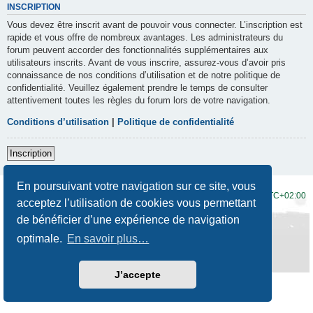
INSCRIPTION
Vous devez être inscrit avant de pouvoir vous connecter. L’inscription est
rapide et vous offre de nombreux avantages. Les administrateurs du
forum peuvent accorder des fonctionnalités supplémentaires aux
utilisateurs inscrits. Avant de vous inscrire, assurez-vous d’avoir pris
connaissance de nos conditions d’utilisation et de notre politique de
confidentialité. Veuillez également prendre le temps de consulter
attentivement toutes les règles du forum lors de votre navigation.
Conditions d’utilisation
|
Politique de confidentialité
Inscription
En poursuivant votre navigation sur ce site, vous
Accueil du forum
Fuseau horaire sur
UTC+02:00
acceptez l’utilisation de cookies vous permettant
de bénéficier d’une expérience de navigation
Développé par
phpBB
® Forum Software © phpBB Limited
Traduction française officielle
©
Qiaeru
optimale.
En savoir plus…
Style
Prosilver New Edition
par ©
Origin
Confidentialité
|
Conditions
J’accepte