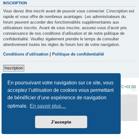
INSCRIPTION
Vous devez être inscrit avant de pouvoir vous connecter. L’inscription est
rapide et vous offre de nombreux avantages. Les administrateurs du
forum peuvent accorder des fonctionnalités supplémentaires aux
utilisateurs inscrits. Avant de vous inscrire, assurez-vous d’avoir pris
connaissance de nos conditions d’utilisation et de notre politique de
confidentialité. Veuillez également prendre le temps de consulter
attentivement toutes les règles du forum lors de votre navigation.
Conditions d’utilisation
|
Politique de confidentialité
Inscription
En poursuivant votre navigation sur ce site, vous
Accueil du forum
Fuseau horaire sur
UTC+02:00
acceptez l’utilisation de cookies vous permettant
de bénéficier d’une expérience de navigation
Développé par
phpBB
® Forum Software © phpBB Limited
Traduction française officielle
©
Qiaeru
optimale.
En savoir plus…
Style
Prosilver New Edition
par ©
Origin
Confidentialité
|
Conditions
J’accepte