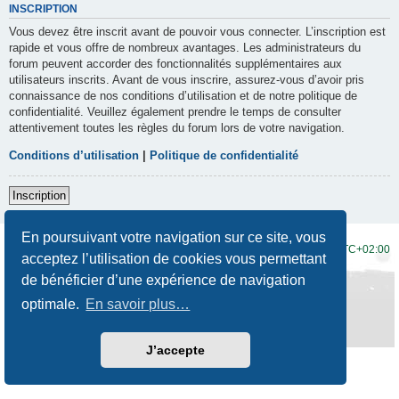
INSCRIPTION
Vous devez être inscrit avant de pouvoir vous connecter. L’inscription est
rapide et vous offre de nombreux avantages. Les administrateurs du
forum peuvent accorder des fonctionnalités supplémentaires aux
utilisateurs inscrits. Avant de vous inscrire, assurez-vous d’avoir pris
connaissance de nos conditions d’utilisation et de notre politique de
confidentialité. Veuillez également prendre le temps de consulter
attentivement toutes les règles du forum lors de votre navigation.
Conditions d’utilisation
|
Politique de confidentialité
Inscription
En poursuivant votre navigation sur ce site, vous
Accueil du forum
Fuseau horaire sur
UTC+02:00
acceptez l’utilisation de cookies vous permettant
de bénéficier d’une expérience de navigation
Développé par
phpBB
® Forum Software © phpBB Limited
Traduction française officielle
©
Qiaeru
optimale.
En savoir plus…
Style
Prosilver New Edition
par ©
Origin
Confidentialité
|
Conditions
J’accepte