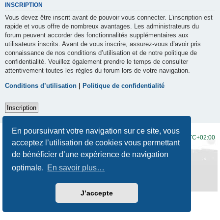
INSCRIPTION
Vous devez être inscrit avant de pouvoir vous connecter. L’inscription est
rapide et vous offre de nombreux avantages. Les administrateurs du
forum peuvent accorder des fonctionnalités supplémentaires aux
utilisateurs inscrits. Avant de vous inscrire, assurez-vous d’avoir pris
connaissance de nos conditions d’utilisation et de notre politique de
confidentialité. Veuillez également prendre le temps de consulter
attentivement toutes les règles du forum lors de votre navigation.
Conditions d’utilisation
|
Politique de confidentialité
Inscription
En poursuivant votre navigation sur ce site, vous
Accueil du forum
Fuseau horaire sur
UTC+02:00
acceptez l’utilisation de cookies vous permettant
de bénéficier d’une expérience de navigation
Développé par
phpBB
® Forum Software © phpBB Limited
Traduction française officielle
©
Qiaeru
optimale.
En savoir plus…
Style
Prosilver New Edition
par ©
Origin
Confidentialité
|
Conditions
J’accepte