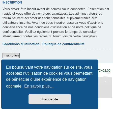
INSCRIPTION
Vous devez être inscrit avant de pouvoir vous connecter. L’inscription est
rapide et vous offre de nombreux avantages. Les administrateurs du
forum peuvent accorder des fonctionnalités supplémentaires aux
utilisateurs inscrits. Avant de vous inscrire, assurez-vous d’avoir pris
connaissance de nos conditions d’utilisation et de notre politique de
confidentialité. Veuillez également prendre le temps de consulter
attentivement toutes les règles du forum lors de votre navigation.
Conditions d’utilisation
|
Politique de confidentialité
Inscription
En poursuivant votre navigation sur ce site, vous
Accueil du forum
Fuseau horaire sur
UTC+02:00
acceptez l’utilisation de cookies vous permettant
de bénéficier d’une expérience de navigation
Développé par
phpBB
® Forum Software © phpBB Limited
Traduction française officielle
©
Qiaeru
optimale.
En savoir plus…
Style
Prosilver New Edition
par ©
Origin
Confidentialité
|
Conditions
J’accepte