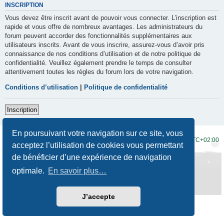
INSCRIPTION
Vous devez être inscrit avant de pouvoir vous connecter. L’inscription est
rapide et vous offre de nombreux avantages. Les administrateurs du
forum peuvent accorder des fonctionnalités supplémentaires aux
utilisateurs inscrits. Avant de vous inscrire, assurez-vous d’avoir pris
connaissance de nos conditions d’utilisation et de notre politique de
confidentialité. Veuillez également prendre le temps de consulter
attentivement toutes les règles du forum lors de votre navigation.
Conditions d’utilisation
|
Politique de confidentialité
Inscription
En poursuivant votre navigation sur ce site, vous
Accueil du forum
Fuseau horaire sur
UTC+02:00
acceptez l’utilisation de cookies vous permettant
de bénéficier d’une expérience de navigation
Développé par
phpBB
® Forum Software © phpBB Limited
Traduction française officielle
©
Qiaeru
optimale.
En savoir plus…
Style
Prosilver New Edition
par ©
Origin
Confidentialité
|
Conditions
J’accepte