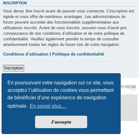
INSCRIPTION
Vous devez être inscrit avant de pouvoir vous connecter. L’inscription est
rapide et vous offre de nombreux avantages. Les administrateurs du
forum peuvent accorder des fonctionnalités supplémentaires aux
utilisateurs inscrits. Avant de vous inscrire, assurez-vous d’avoir pris
connaissance de nos conditions d’utilisation et de notre politique de
confidentialité. Veuillez également prendre le temps de consulter
attentivement toutes les règles du forum lors de votre navigation.
Conditions d’utilisation
|
Politique de confidentialité
Inscription
En poursuivant votre navigation sur ce site, vous
Accueil du forum
Fuseau horaire sur
UTC+02:00
acceptez l’utilisation de cookies vous permettant
de bénéficier d’une expérience de navigation
Développé par
phpBB
® Forum Software © phpBB Limited
Traduction française officielle
©
Qiaeru
optimale.
En savoir plus…
Style
Prosilver New Edition
par ©
Origin
Confidentialité
|
Conditions
J’accepte