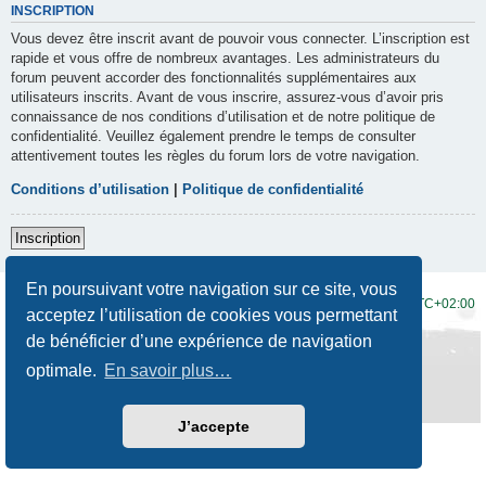
INSCRIPTION
Vous devez être inscrit avant de pouvoir vous connecter. L’inscription est
rapide et vous offre de nombreux avantages. Les administrateurs du
forum peuvent accorder des fonctionnalités supplémentaires aux
utilisateurs inscrits. Avant de vous inscrire, assurez-vous d’avoir pris
connaissance de nos conditions d’utilisation et de notre politique de
confidentialité. Veuillez également prendre le temps de consulter
attentivement toutes les règles du forum lors de votre navigation.
Conditions d’utilisation
|
Politique de confidentialité
Inscription
En poursuivant votre navigation sur ce site, vous
Accueil du forum
Fuseau horaire sur
UTC+02:00
acceptez l’utilisation de cookies vous permettant
de bénéficier d’une expérience de navigation
Développé par
phpBB
® Forum Software © phpBB Limited
Traduction française officielle
©
Qiaeru
optimale.
En savoir plus…
Style
Prosilver New Edition
par ©
Origin
Confidentialité
|
Conditions
J’accepte