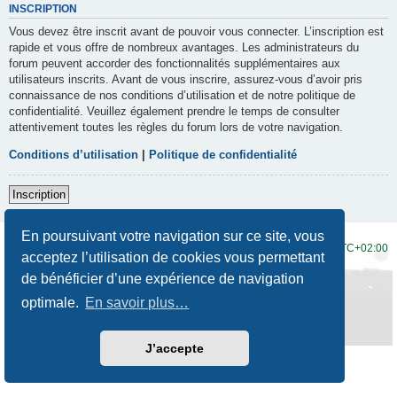
INSCRIPTION
Vous devez être inscrit avant de pouvoir vous connecter. L’inscription est
rapide et vous offre de nombreux avantages. Les administrateurs du
forum peuvent accorder des fonctionnalités supplémentaires aux
utilisateurs inscrits. Avant de vous inscrire, assurez-vous d’avoir pris
connaissance de nos conditions d’utilisation et de notre politique de
confidentialité. Veuillez également prendre le temps de consulter
attentivement toutes les règles du forum lors de votre navigation.
Conditions d’utilisation
|
Politique de confidentialité
Inscription
En poursuivant votre navigation sur ce site, vous
Accueil du forum
Fuseau horaire sur
UTC+02:00
acceptez l’utilisation de cookies vous permettant
de bénéficier d’une expérience de navigation
Développé par
phpBB
® Forum Software © phpBB Limited
Traduction française officielle
©
Qiaeru
optimale.
En savoir plus…
Style
Prosilver New Edition
par ©
Origin
Confidentialité
|
Conditions
J’accepte