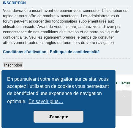
INSCRIPTION
Vous devez être inscrit avant de pouvoir vous connecter. L’inscription est
rapide et vous offre de nombreux avantages. Les administrateurs du
forum peuvent accorder des fonctionnalités supplémentaires aux
utilisateurs inscrits. Avant de vous inscrire, assurez-vous d’avoir pris
connaissance de nos conditions d’utilisation et de notre politique de
confidentialité. Veuillez également prendre le temps de consulter
attentivement toutes les règles du forum lors de votre navigation.
Conditions d’utilisation
|
Politique de confidentialité
Inscription
En poursuivant votre navigation sur ce site, vous
Accueil du forum
Fuseau horaire sur
UTC+02:00
acceptez l’utilisation de cookies vous permettant
de bénéficier d’une expérience de navigation
Développé par
phpBB
® Forum Software © phpBB Limited
Traduction française officielle
©
Qiaeru
optimale.
En savoir plus…
Style
Prosilver New Edition
par ©
Origin
Confidentialité
|
Conditions
J’accepte