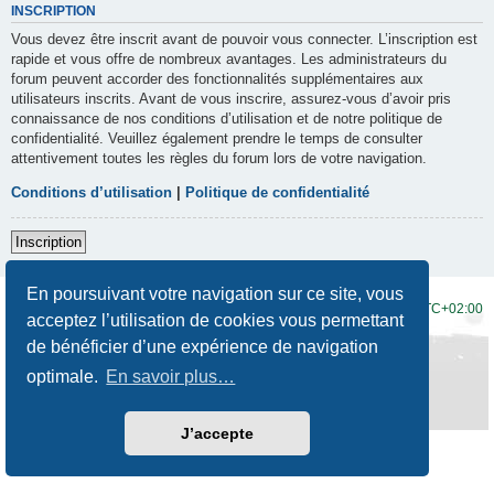
INSCRIPTION
Vous devez être inscrit avant de pouvoir vous connecter. L’inscription est
rapide et vous offre de nombreux avantages. Les administrateurs du
forum peuvent accorder des fonctionnalités supplémentaires aux
utilisateurs inscrits. Avant de vous inscrire, assurez-vous d’avoir pris
connaissance de nos conditions d’utilisation et de notre politique de
confidentialité. Veuillez également prendre le temps de consulter
attentivement toutes les règles du forum lors de votre navigation.
Conditions d’utilisation
|
Politique de confidentialité
Inscription
En poursuivant votre navigation sur ce site, vous
Accueil du forum
Fuseau horaire sur
UTC+02:00
acceptez l’utilisation de cookies vous permettant
de bénéficier d’une expérience de navigation
Développé par
phpBB
® Forum Software © phpBB Limited
Traduction française officielle
©
Qiaeru
optimale.
En savoir plus…
Style
Prosilver New Edition
par ©
Origin
Confidentialité
|
Conditions
J’accepte