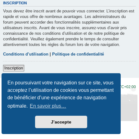
INSCRIPTION
Vous devez être inscrit avant de pouvoir vous connecter. L’inscription est
rapide et vous offre de nombreux avantages. Les administrateurs du
forum peuvent accorder des fonctionnalités supplémentaires aux
utilisateurs inscrits. Avant de vous inscrire, assurez-vous d’avoir pris
connaissance de nos conditions d’utilisation et de notre politique de
confidentialité. Veuillez également prendre le temps de consulter
attentivement toutes les règles du forum lors de votre navigation.
Conditions d’utilisation
|
Politique de confidentialité
Inscription
En poursuivant votre navigation sur ce site, vous
Accueil du forum
Fuseau horaire sur
UTC+02:00
acceptez l’utilisation de cookies vous permettant
de bénéficier d’une expérience de navigation
Développé par
phpBB
® Forum Software © phpBB Limited
Traduction française officielle
©
Qiaeru
optimale.
En savoir plus…
Style
Prosilver New Edition
par ©
Origin
Confidentialité
|
Conditions
J’accepte