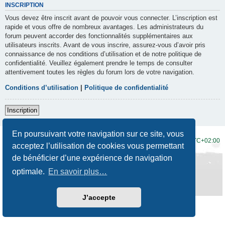
INSCRIPTION
Vous devez être inscrit avant de pouvoir vous connecter. L’inscription est
rapide et vous offre de nombreux avantages. Les administrateurs du
forum peuvent accorder des fonctionnalités supplémentaires aux
utilisateurs inscrits. Avant de vous inscrire, assurez-vous d’avoir pris
connaissance de nos conditions d’utilisation et de notre politique de
confidentialité. Veuillez également prendre le temps de consulter
attentivement toutes les règles du forum lors de votre navigation.
Conditions d’utilisation
|
Politique de confidentialité
Inscription
En poursuivant votre navigation sur ce site, vous
Accueil du forum
Fuseau horaire sur
UTC+02:00
acceptez l’utilisation de cookies vous permettant
de bénéficier d’une expérience de navigation
Développé par
phpBB
® Forum Software © phpBB Limited
Traduction française officielle
©
Qiaeru
optimale.
En savoir plus…
Style
Prosilver New Edition
par ©
Origin
Confidentialité
|
Conditions
J’accepte