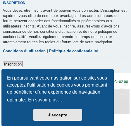
INSCRIPTION
Vous devez être inscrit avant de pouvoir vous connecter. L’inscription est
rapide et vous offre de nombreux avantages. Les administrateurs du
forum peuvent accorder des fonctionnalités supplémentaires aux
utilisateurs inscrits. Avant de vous inscrire, assurez-vous d’avoir pris
connaissance de nos conditions d’utilisation et de notre politique de
confidentialité. Veuillez également prendre le temps de consulter
attentivement toutes les règles du forum lors de votre navigation.
Conditions d’utilisation
|
Politique de confidentialité
Inscription
En poursuivant votre navigation sur ce site, vous
Accueil du forum
Fuseau horaire sur
UTC+02:00
acceptez l’utilisation de cookies vous permettant
de bénéficier d’une expérience de navigation
Développé par
phpBB
® Forum Software © phpBB Limited
Traduction française officielle
©
Qiaeru
optimale.
En savoir plus…
Style
Prosilver New Edition
par ©
Origin
Confidentialité
|
Conditions
J’accepte