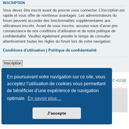
INSCRIPTION
Vous devez être inscrit avant de pouvoir vous connecter. L’inscription est
rapide et vous offre de nombreux avantages. Les administrateurs du
forum peuvent accorder des fonctionnalités supplémentaires aux
utilisateurs inscrits. Avant de vous inscrire, assurez-vous d’avoir pris
connaissance de nos conditions d’utilisation et de notre politique de
confidentialité. Veuillez également prendre le temps de consulter
attentivement toutes les règles du forum lors de votre navigation.
Conditions d’utilisation
|
Politique de confidentialité
Inscription
En poursuivant votre navigation sur ce site, vous
Accueil du forum
Fuseau horaire sur
UTC+02:00
acceptez l’utilisation de cookies vous permettant
de bénéficier d’une expérience de navigation
Développé par
phpBB
® Forum Software © phpBB Limited
Traduction française officielle
©
Qiaeru
optimale.
En savoir plus…
Style
Prosilver New Edition
par ©
Origin
Confidentialité
|
Conditions
J’accepte