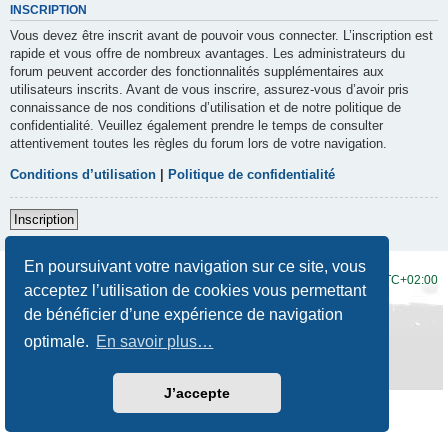
INSCRIPTION
Vous devez être inscrit avant de pouvoir vous connecter. L’inscription est
rapide et vous offre de nombreux avantages. Les administrateurs du
forum peuvent accorder des fonctionnalités supplémentaires aux
utilisateurs inscrits. Avant de vous inscrire, assurez-vous d’avoir pris
connaissance de nos conditions d’utilisation et de notre politique de
confidentialité. Veuillez également prendre le temps de consulter
attentivement toutes les règles du forum lors de votre navigation.
Conditions d’utilisation
|
Politique de confidentialité
Inscription
En poursuivant votre navigation sur ce site, vous
Accueil du forum
Fuseau horaire sur
UTC+02:00
acceptez l’utilisation de cookies vous permettant
de bénéficier d’une expérience de navigation
Développé par
phpBB
® Forum Software © phpBB Limited
Traduction française officielle
©
Qiaeru
optimale.
En savoir plus…
Style
Prosilver New Edition
par ©
Origin
Confidentialité
|
Conditions
J’accepte