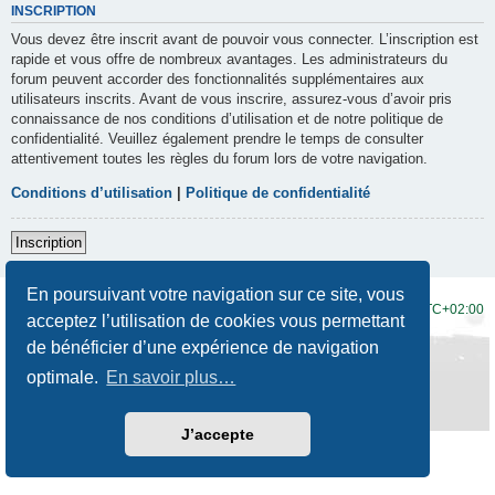
INSCRIPTION
Vous devez être inscrit avant de pouvoir vous connecter. L’inscription est
rapide et vous offre de nombreux avantages. Les administrateurs du
forum peuvent accorder des fonctionnalités supplémentaires aux
utilisateurs inscrits. Avant de vous inscrire, assurez-vous d’avoir pris
connaissance de nos conditions d’utilisation et de notre politique de
confidentialité. Veuillez également prendre le temps de consulter
attentivement toutes les règles du forum lors de votre navigation.
Conditions d’utilisation
|
Politique de confidentialité
Inscription
En poursuivant votre navigation sur ce site, vous
Accueil du forum
Fuseau horaire sur
UTC+02:00
acceptez l’utilisation de cookies vous permettant
de bénéficier d’une expérience de navigation
Développé par
phpBB
® Forum Software © phpBB Limited
Traduction française officielle
©
Qiaeru
optimale.
En savoir plus…
Style
Prosilver New Edition
par ©
Origin
Confidentialité
|
Conditions
J’accepte