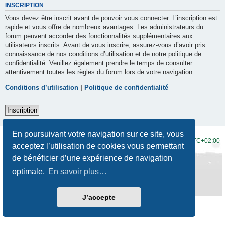
INSCRIPTION
Vous devez être inscrit avant de pouvoir vous connecter. L’inscription est
rapide et vous offre de nombreux avantages. Les administrateurs du
forum peuvent accorder des fonctionnalités supplémentaires aux
utilisateurs inscrits. Avant de vous inscrire, assurez-vous d’avoir pris
connaissance de nos conditions d’utilisation et de notre politique de
confidentialité. Veuillez également prendre le temps de consulter
attentivement toutes les règles du forum lors de votre navigation.
Conditions d’utilisation
|
Politique de confidentialité
Inscription
En poursuivant votre navigation sur ce site, vous
Accueil du forum
Fuseau horaire sur
UTC+02:00
acceptez l’utilisation de cookies vous permettant
de bénéficier d’une expérience de navigation
Développé par
phpBB
® Forum Software © phpBB Limited
Traduction française officielle
©
Qiaeru
optimale.
En savoir plus…
Style
Prosilver New Edition
par ©
Origin
Confidentialité
|
Conditions
J’accepte