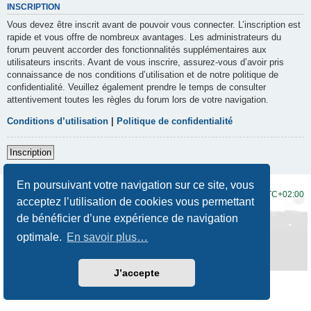
INSCRIPTION
Vous devez être inscrit avant de pouvoir vous connecter. L’inscription est
rapide et vous offre de nombreux avantages. Les administrateurs du
forum peuvent accorder des fonctionnalités supplémentaires aux
utilisateurs inscrits. Avant de vous inscrire, assurez-vous d’avoir pris
connaissance de nos conditions d’utilisation et de notre politique de
confidentialité. Veuillez également prendre le temps de consulter
attentivement toutes les règles du forum lors de votre navigation.
Conditions d’utilisation
|
Politique de confidentialité
Inscription
En poursuivant votre navigation sur ce site, vous
Accueil du forum
Fuseau horaire sur
UTC+02:00
acceptez l’utilisation de cookies vous permettant
de bénéficier d’une expérience de navigation
Développé par
phpBB
® Forum Software © phpBB Limited
Traduction française officielle
©
Qiaeru
optimale.
En savoir plus…
Style
Prosilver New Edition
par ©
Origin
Confidentialité
|
Conditions
J’accepte