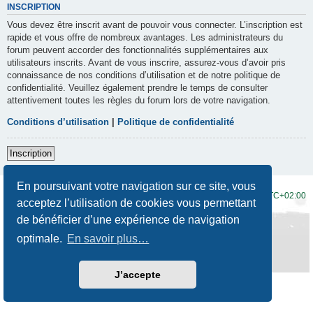
INSCRIPTION
Vous devez être inscrit avant de pouvoir vous connecter. L’inscription est
rapide et vous offre de nombreux avantages. Les administrateurs du
forum peuvent accorder des fonctionnalités supplémentaires aux
utilisateurs inscrits. Avant de vous inscrire, assurez-vous d’avoir pris
connaissance de nos conditions d’utilisation et de notre politique de
confidentialité. Veuillez également prendre le temps de consulter
attentivement toutes les règles du forum lors de votre navigation.
Conditions d’utilisation
|
Politique de confidentialité
Inscription
En poursuivant votre navigation sur ce site, vous
Accueil du forum
Fuseau horaire sur
UTC+02:00
acceptez l’utilisation de cookies vous permettant
de bénéficier d’une expérience de navigation
Développé par
phpBB
® Forum Software © phpBB Limited
Traduction française officielle
©
Qiaeru
optimale.
En savoir plus…
Style
Prosilver New Edition
par ©
Origin
Confidentialité
|
Conditions
J’accepte