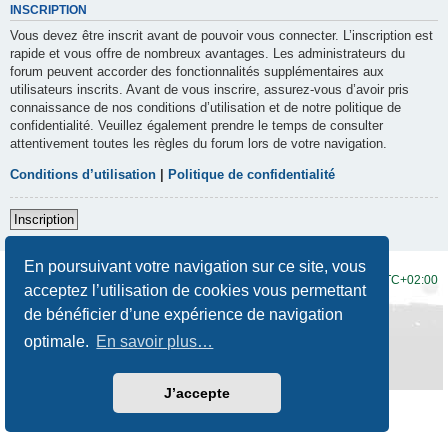
INSCRIPTION
Vous devez être inscrit avant de pouvoir vous connecter. L’inscription est
rapide et vous offre de nombreux avantages. Les administrateurs du
forum peuvent accorder des fonctionnalités supplémentaires aux
utilisateurs inscrits. Avant de vous inscrire, assurez-vous d’avoir pris
connaissance de nos conditions d’utilisation et de notre politique de
confidentialité. Veuillez également prendre le temps de consulter
attentivement toutes les règles du forum lors de votre navigation.
Conditions d’utilisation
|
Politique de confidentialité
Inscription
En poursuivant votre navigation sur ce site, vous
Accueil du forum
Fuseau horaire sur
UTC+02:00
acceptez l’utilisation de cookies vous permettant
de bénéficier d’une expérience de navigation
Développé par
phpBB
® Forum Software © phpBB Limited
Traduction française officielle
©
Qiaeru
optimale.
En savoir plus…
Style
Prosilver New Edition
par ©
Origin
Confidentialité
|
Conditions
J’accepte