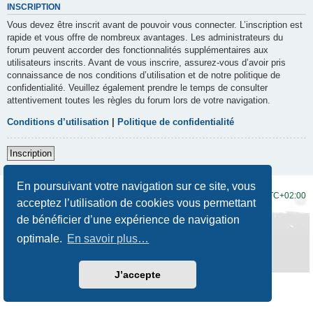
INSCRIPTION
Vous devez être inscrit avant de pouvoir vous connecter. L’inscription est
rapide et vous offre de nombreux avantages. Les administrateurs du
forum peuvent accorder des fonctionnalités supplémentaires aux
utilisateurs inscrits. Avant de vous inscrire, assurez-vous d’avoir pris
connaissance de nos conditions d’utilisation et de notre politique de
confidentialité. Veuillez également prendre le temps de consulter
attentivement toutes les règles du forum lors de votre navigation.
Conditions d’utilisation
|
Politique de confidentialité
Inscription
En poursuivant votre navigation sur ce site, vous
Accueil du forum
Fuseau horaire sur
UTC+02:00
acceptez l’utilisation de cookies vous permettant
de bénéficier d’une expérience de navigation
Développé par
phpBB
® Forum Software © phpBB Limited
Traduction française officielle
©
Qiaeru
optimale.
En savoir plus…
Style
Prosilver New Edition
par ©
Origin
Confidentialité
|
Conditions
J’accepte