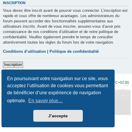
INSCRIPTION
Vous devez être inscrit avant de pouvoir vous connecter. L’inscription est
rapide et vous offre de nombreux avantages. Les administrateurs du
forum peuvent accorder des fonctionnalités supplémentaires aux
utilisateurs inscrits. Avant de vous inscrire, assurez-vous d’avoir pris
connaissance de nos conditions d’utilisation et de notre politique de
confidentialité. Veuillez également prendre le temps de consulter
attentivement toutes les règles du forum lors de votre navigation.
Conditions d’utilisation
|
Politique de confidentialité
Inscription
En poursuivant votre navigation sur ce site, vous
Accueil du forum
Fuseau horaire sur
UTC+02:00
acceptez l’utilisation de cookies vous permettant
de bénéficier d’une expérience de navigation
Développé par
phpBB
® Forum Software © phpBB Limited
Traduction française officielle
©
Qiaeru
optimale.
En savoir plus…
Style
Prosilver New Edition
par ©
Origin
Confidentialité
|
Conditions
J’accepte