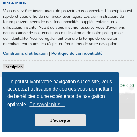
INSCRIPTION
Vous devez être inscrit avant de pouvoir vous connecter. L’inscription est
rapide et vous offre de nombreux avantages. Les administrateurs du
forum peuvent accorder des fonctionnalités supplémentaires aux
utilisateurs inscrits. Avant de vous inscrire, assurez-vous d’avoir pris
connaissance de nos conditions d’utilisation et de notre politique de
confidentialité. Veuillez également prendre le temps de consulter
attentivement toutes les règles du forum lors de votre navigation.
Conditions d’utilisation
|
Politique de confidentialité
Inscription
En poursuivant votre navigation sur ce site, vous
Accueil du forum
Fuseau horaire sur
UTC+02:00
acceptez l’utilisation de cookies vous permettant
de bénéficier d’une expérience de navigation
Développé par
phpBB
® Forum Software © phpBB Limited
Traduction française officielle
©
Qiaeru
optimale.
En savoir plus…
Style
Prosilver New Edition
par ©
Origin
Confidentialité
|
Conditions
J’accepte