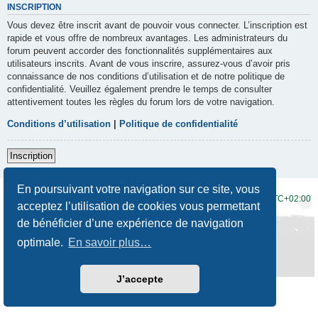
INSCRIPTION
Vous devez être inscrit avant de pouvoir vous connecter. L’inscription est
rapide et vous offre de nombreux avantages. Les administrateurs du
forum peuvent accorder des fonctionnalités supplémentaires aux
utilisateurs inscrits. Avant de vous inscrire, assurez-vous d’avoir pris
connaissance de nos conditions d’utilisation et de notre politique de
confidentialité. Veuillez également prendre le temps de consulter
attentivement toutes les règles du forum lors de votre navigation.
Conditions d’utilisation
|
Politique de confidentialité
Inscription
En poursuivant votre navigation sur ce site, vous
Accueil du forum
Fuseau horaire sur
UTC+02:00
acceptez l’utilisation de cookies vous permettant
de bénéficier d’une expérience de navigation
Développé par
phpBB
® Forum Software © phpBB Limited
Traduction française officielle
©
Qiaeru
optimale.
En savoir plus…
Style
Prosilver New Edition
par ©
Origin
Confidentialité
|
Conditions
J’accepte