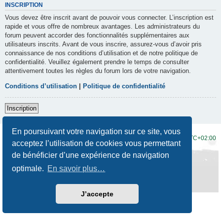
INSCRIPTION
Vous devez être inscrit avant de pouvoir vous connecter. L’inscription est
rapide et vous offre de nombreux avantages. Les administrateurs du
forum peuvent accorder des fonctionnalités supplémentaires aux
utilisateurs inscrits. Avant de vous inscrire, assurez-vous d’avoir pris
connaissance de nos conditions d’utilisation et de notre politique de
confidentialité. Veuillez également prendre le temps de consulter
attentivement toutes les règles du forum lors de votre navigation.
Conditions d’utilisation
|
Politique de confidentialité
Inscription
En poursuivant votre navigation sur ce site, vous
Accueil du forum
Fuseau horaire sur
UTC+02:00
acceptez l’utilisation de cookies vous permettant
de bénéficier d’une expérience de navigation
Développé par
phpBB
® Forum Software © phpBB Limited
Traduction française officielle
©
Qiaeru
optimale.
En savoir plus…
Style
Prosilver New Edition
par ©
Origin
Confidentialité
|
Conditions
J’accepte