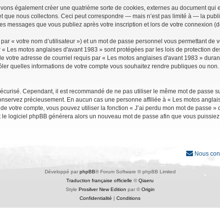
uvons également créer une quatrième sorte de cookies, externes au document qui e
que nous collectons. Ceci peut correspondre — mais n’est pas limité à — la public
les messages que vous publiez après votre inscription et lors de votre connexion (
par « votre nom d’utilisateur ») et un mot de passe personnel vous permettant de 
r « Les motos anglaises d'avant 1983 » sont protégées par les lois de protection d
e votre adresse de courriel requis par « Les motos anglaises d'avant 1983 » durant vo
ler quelles informations de votre compte vous souhaitez rendre publiques ou non. 
it sécurisé. Cependant, il est recommandé de ne pas utiliser le même mot de passe su
conservez précieusement. En aucun cas une personne affiliée à « Les motos anglais
 votre compte, vous pouvez utiliser la fonction « J’ai perdu mon mot de passe » qu
et le logiciel phpBB générera alors un nouveau mot de passe afin que vous puissiez
Nous con
Développé par
phpBB
® Forum Software © phpBB Limited
Traduction française officielle
©
Qiaeru
Style
Prosilver New Edition
par ©
Origin
Confidentialité
|
Conditions