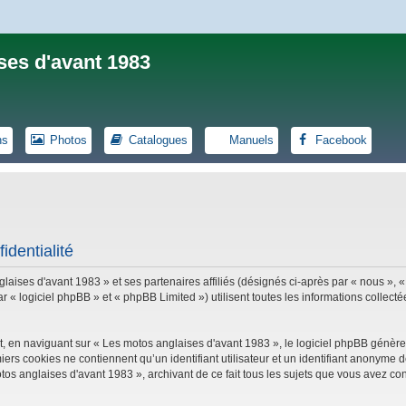
ses d'avant 1983
ns
Photos
Catalogues
Manuels
Facebook
identialité
laises d'avant 1983 » et ses partenaires affiliés (désignés ci-après par « nous », «
logiciel phpBB » et « phpBB Limited ») utilisent toutes les informations collectées
, en naviguant sur « Les motos anglaises d'avant 1983 », le logiciel phpBB génèrer
iers cookies ne contiennent qu’un identifiant utilisateur et un identifiant anonym
tos anglaises d'avant 1983 », archivant de ce fait tous les sujets que vous avez con