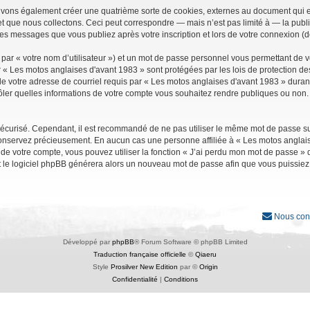
uvons également créer une quatrième sorte de cookies, externes au document qui e
que nous collectons. Ceci peut correspondre — mais n’est pas limité à — la public
les messages que vous publiez après votre inscription et lors de votre connexion (
par « votre nom d’utilisateur ») et un mot de passe personnel vous permettant de 
r « Les motos anglaises d'avant 1983 » sont protégées par les lois de protection d
e votre adresse de courriel requis par « Les motos anglaises d'avant 1983 » durant vo
ler quelles informations de votre compte vous souhaitez rendre publiques ou non. 
it sécurisé. Cependant, il est recommandé de ne pas utiliser le même mot de passe su
conservez précieusement. En aucun cas une personne affiliée à « Les motos anglais
 votre compte, vous pouvez utiliser la fonction « J’ai perdu mon mot de passe » qu
et le logiciel phpBB générera alors un nouveau mot de passe afin que vous puissiez
Nous con
Développé par
phpBB
® Forum Software © phpBB Limited
Traduction française officielle
©
Qiaeru
Style
Prosilver New Edition
par ©
Origin
Confidentialité
|
Conditions