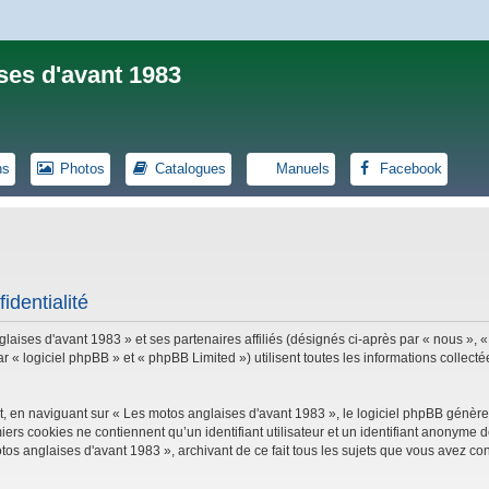
ses d'avant 1983
ns
Photos
Catalogues
Manuels
Facebook
identialité
laises d'avant 1983 » et ses partenaires affiliés (désignés ci-après par « nous », «
logiciel phpBB » et « phpBB Limited ») utilisent toutes les informations collectées
, en naviguant sur « Les motos anglaises d'avant 1983 », le logiciel phpBB génèrer
iers cookies ne contiennent qu’un identifiant utilisateur et un identifiant anonym
tos anglaises d'avant 1983 », archivant de ce fait tous les sujets que vous avez con